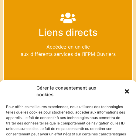
L'IFPM Ouvriers vous propose
de
Gérer vos demandes d’incitants financiers
Liens directs
Vous informer sur les délais d’interventions
Accédez en un clic
Télécharger les conventions / formulaires
aux différents services de l’IFPM Ouvriers
Informations sur le CAI
Contacter le coach sectoriel
Gérer le consentement aux
cookies
Pour offrir les meilleures expériences, nous utilisons des technologies
Unternehmen
Arbeitern
Lehrer
Studenten
Arbeitsuchende
telles que les cookies pour stocker et/ou accéder aux informations des
appareils. Le fait de consentir à ces technologies nous permettra de
traiter des données telles que le comportement de navigation ou les ID
uniques sur ce site. Le fait de ne pas consentir ou de retirer son
KONTAKT
consentement peut avoir un effet négatif sur certaines caractéristiques