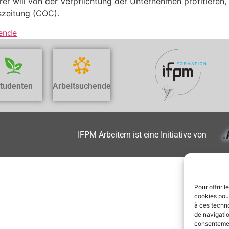
rer will von der Verpflichtung der Unternehmen profitieren
eszeitung (COC).
hende
tudenten
Arbeitsuchende
IFPM Arbeitern ist eine Initiative von
Pour offrir 
cookies pour
à ces techn
de navigatio
consentement