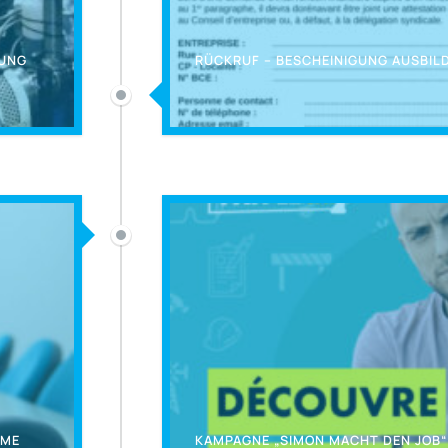
DUNG
RÜCKRUF – BESCHEINIGUNG AUSBI
EME
KAMPAGNE „SIMON MACHT DEN JOB“