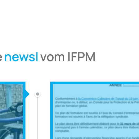
e
news
vom IFPM