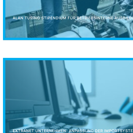
ALAN TURING STIPENDIUM FÜR BETRIEBSINTERNE AUSBIL
EXTRANET UNTERNEHMEN: ANPASSUNG DER IMPORTSYST