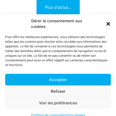
Plus d'actus...
Gérer le consentement aux
cookies
Entreprises
Ouvriers
Enseignants
Etudiants
Chercheurs
Pour offrir les meilleures expériences, nous utilisons des technologies
d'emploi
telles que les cookies pour stocker et/ou accéder aux informations des
appareils. Le fait de consentir à ces technologies nous permettra de
traiter des données telles que le comportement de navigation ou les ID
uniques sur ce site. Le fait de ne pas consentir ou de retirer son
NOUS CONTACTER
consentement peut avoir un effet négatif sur certaines caractéristiques
et fonctions.
Accepter
MENTIONS LEGALES
Refuser
© IFPM Ouvriers 2022
IFPM Ouvriers est une initiative de
Voir les préférences
Politique de cookies
Mentions légales