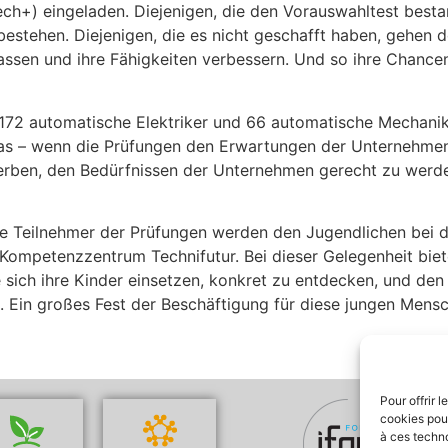
sTech+) eingeladen. Diejenigen, die den Vorauswahltest bes
bestehen. Diejenigen, die es nicht geschafft haben, gehen d
rlassen und ihre Fähigkeiten verbessern. Und so ihre Chanc
r, 172 automatische Elektriker und 66 automatische Mechan
das – wenn die Prüfungen den Erwartungen der Unternehme
rwerben, den Bedürfnissen der Unternehmen gerecht zu werd
le Teilnehmer der Prüfungen werden den Jugendlichen bei de
ompetenzzentrum Technifutur. Bei dieser Gelegenheit biete
ie sich ihre Kinder einsetzen, konkret zu entdecken, und de
en. Ein großes Fest der Beschäftigung für diese jungen Men
Pour offrir 
cookies pour
à ces techn