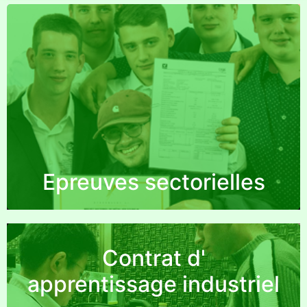
Envie de te confronter aux attentes des
entreprises avant de leur proposer de t’engager
?
Et de décrocher le brevet sectoriel qui t’aidera à
les convaincre de t’embaucher ?
Epreuves sectorielles
Contrat d'
apprentissage industriel