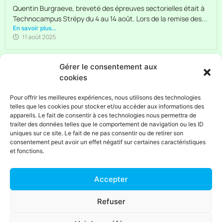
Quentin Burgraeve, breveté des épreuves sectorielles était à
Technocampus Strépy du 4 au 14 août. Lors de la remise des...
En savoir plus...
11 août 2025
Gérer le consentement aux
cookies
Entreprises
Ouvriers
Enseignants
Etudiants
Chercheurs
Pour offrir les meilleures expériences, nous utilisons des technologies
d'emploi
telles que les cookies pour stocker et/ou accéder aux informations des
appareils. Le fait de consentir à ces technologies nous permettra de
traiter des données telles que le comportement de navigation ou les ID
uniques sur ce site. Le fait de ne pas consentir ou de retirer son
NOUS CONTACTER
consentement peut avoir un effet négatif sur certaines caractéristiques
et fonctions.
Accepter
MENTIONS LEGALES
Refuser
© IFPM Ouvriers 2022
IFPM Ouvriers est une initiative de