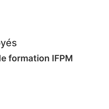
oyés
de formation IFPM