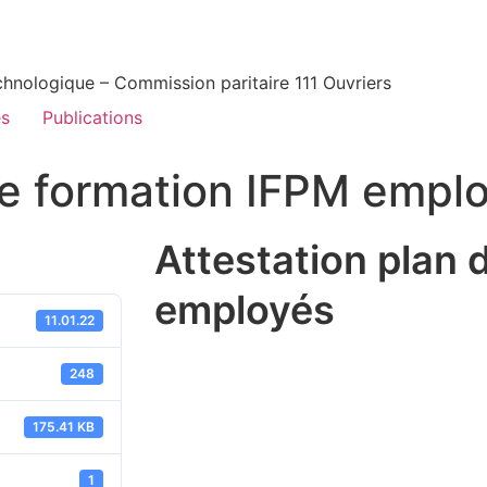
echnologique – Commission paritaire 111 Ouvriers
és
Publications
de formation IFPM empl
Attestation plan 
employés
11.01.22
248
175.41 KB
1