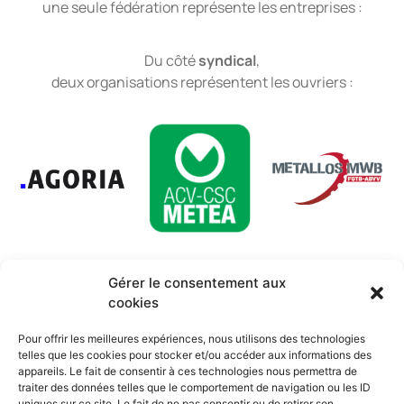
une seule fédération représente les entreprises :
Du côté
syndical
,
deux organisations représentent les ouvriers :
Gérer le consentement aux
cookies
Entreprises
Ouvriers
Enseignants
Etudiants
Chercheurs
Pour offrir les meilleures expériences, nous utilisons des technologies
d'emploi
telles que les cookies pour stocker et/ou accéder aux informations des
appareils. Le fait de consentir à ces technologies nous permettra de
traiter des données telles que le comportement de navigation ou les ID
uniques sur ce site. Le fait de ne pas consentir ou de retirer son