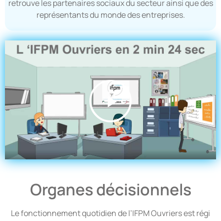
retrouve les partenaires sociaux du secteur ainsi que des
représentants du monde des entreprises.
Play
02:25
Play
Mute
Settings
Enter 
Organes décisionnels
Le fonctionnement quotidien de l’IFPM Ouvriers est régi