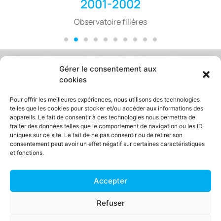
2001-2002
Observatoire filières
Gérer le consentement aux
cookies
Entreprises
Ouvriers
Enseignants
Etudiants
Chercheurs
d'emploi
Pour offrir les meilleures expériences, nous utilisons des technologies
telles que les cookies pour stocker et/ou accéder aux informations des
appareils. Le fait de consentir à ces technologies nous permettra de
NOUS CONTACTER
traiter des données telles que le comportement de navigation ou les ID
uniques sur ce site. Le fait de ne pas consentir ou de retirer son
consentement peut avoir un effet négatif sur certaines caractéristiques
et fonctions.
MENTIONS LEGALES
Accepter
© IFPM Ouvriers 2022
IFPM Ouvriers est une initiative de
Refuser