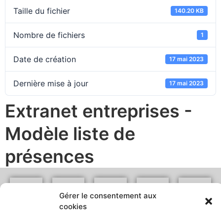
Taille du fichier
140.20 KB
Nombre de fichiers
1
Date de création
17 mai 2023
Dernière mise à jour
17 mai 2023
Extranet entreprises -
Modèle liste de
présences
Gérer le consentement aux
Entreprises
Ouvriers
Enseignants
Etudiants
Chercheurs
cookies
d'emploi