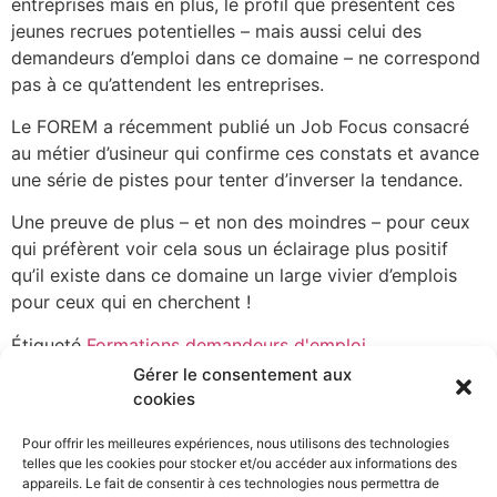
entreprises mais en plus, le profil que présentent ces
jeunes recrues potentielles – mais aussi celui des
demandeurs d’emploi dans ce domaine – ne correspond
pas à ce qu’attendent les entreprises.
Le FOREM a récemment publié un Job Focus consacré
au métier d’usineur qui confirme ces constats et avance
une série de pistes pour tenter d’inverser la tendance.
Une preuve de plus – et non des moindres – pour ceux
qui préfèrent voir cela sous un éclairage plus positif
qu’il existe dans ce domaine un large vivier d’emplois
pour ceux qui en cherchent !
Étiqueté
Formations demandeurs d'emploi
Gérer le consentement aux
cookies
Entreprises
Ouvriers
Enseignants
Etudiants
Chercheurs
Pour offrir les meilleures expériences, nous utilisons des technologies
d'emploi
telles que les cookies pour stocker et/ou accéder aux informations des
appareils. Le fait de consentir à ces technologies nous permettra de