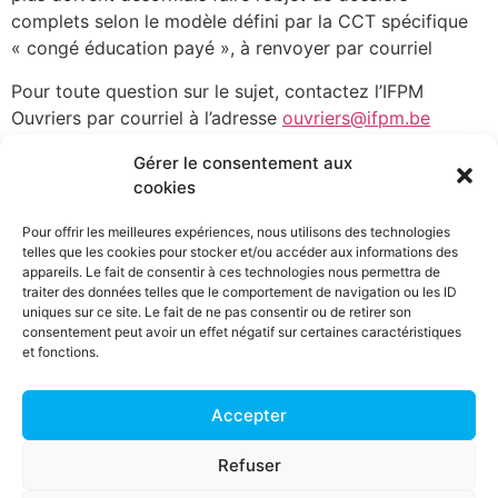
complets selon le modèle défini par la CCT spécifique
« congé éducation payé », à renvoyer par courriel
Pour toute question sur le sujet, contactez l’IFPM
Ouvriers par courriel à l’adresse
ouvriers@ifpm.be
Gérer le consentement aux
cookies
Entreprises
Ouvriers
Enseignants
Etudiants
Chercheurs
Pour offrir les meilleures expériences, nous utilisons des technologies
d'emploi
telles que les cookies pour stocker et/ou accéder aux informations des
appareils. Le fait de consentir à ces technologies nous permettra de
traiter des données telles que le comportement de navigation ou les ID
uniques sur ce site. Le fait de ne pas consentir ou de retirer son
NOUS CONTACTER
consentement peut avoir un effet négatif sur certaines caractéristiques
et fonctions.
Accepter
MENTIONS LEGALES
Refuser
© IFPM Ouvriers 2022
IFPM Ouvriers est une initiative de